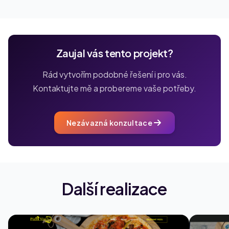
Zaujal vás tento projekt?
Rád vytvořím podobné řešení i pro vás.
Kontaktujte mě a probereme vaše potřeby.
Nezávazná konzultace
Další realizace