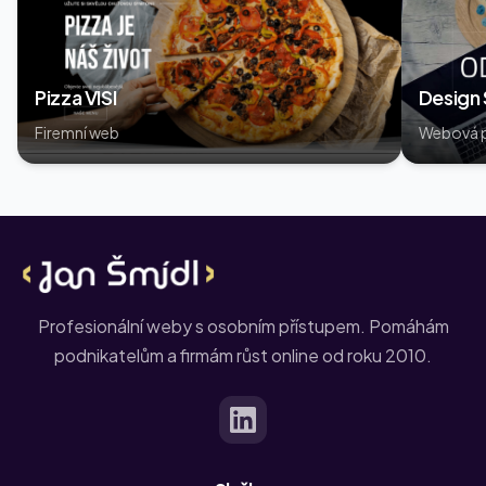
Pizza VISI
Design
Firemní web
Webová p
Profesionální weby s osobním přístupem. Pomáhám
podnikatelům a firmám růst online od roku 2010.