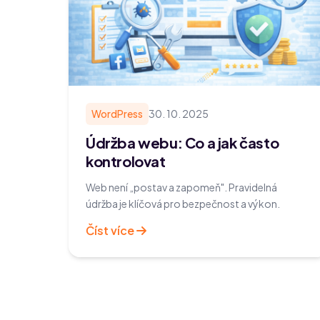
WordPress
30. 10. 2025
Údržba webu: Co a jak často
kontrolovat
Web není „postav a zapomeň". Pravidelná
údržba je klíčová pro bezpečnost a výkon.
Číst více