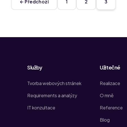
← Předchozí
1
2
3
Služby
Užitečné
Tvorba webových stránek
Realizace
Requirements a analýzy
O mně
IT konzultace
Reference
Blog