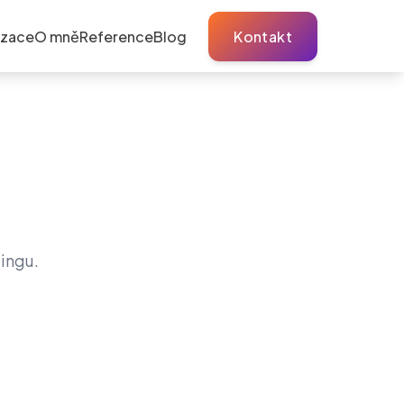
izace
O mně
Reference
Blog
Kontakt
ingu.